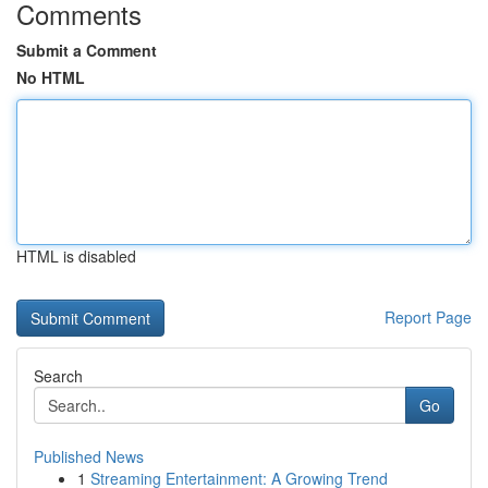
Comments
Submit a Comment
No HTML
HTML is disabled
Report Page
Search
Go
Published News
1
Streaming Entertainment: A Growing Trend