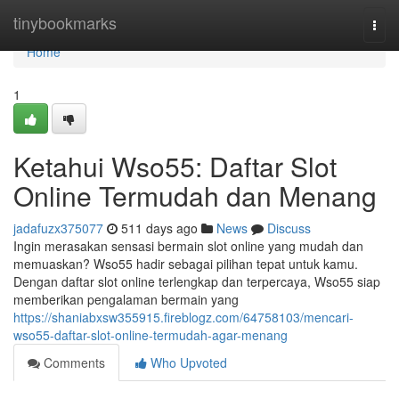
Home
tinybookmarks
Togg
navi
Home
1
Ketahui Wso55: Daftar Slot
Online Termudah dan Menang
jadafuzx375077
511 days ago
News
Discuss
Ingin merasakan sensasi bermain slot online yang mudah dan
memuaskan? Wso55 hadir sebagai pilihan tepat untuk kamu.
Dengan daftar slot online terlengkap dan terpercaya, Wso55 siap
memberikan pengalaman bermain yang
https://shaniabxsw355915.fireblogz.com/64758103/mencari-
wso55-daftar-slot-online-termudah-agar-menang
Comments
Who Upvoted