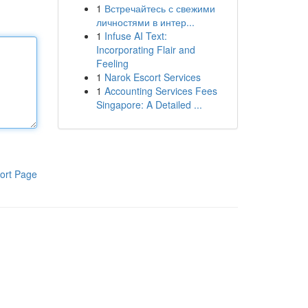
1
Встречайтесь с свежими
личностями в интер...
1
Infuse AI Text:
Incorporating Flair and
Feeling
1
Narok Escort Services
1
Accounting Services Fees
Singapore: A Detailed ...
ort Page