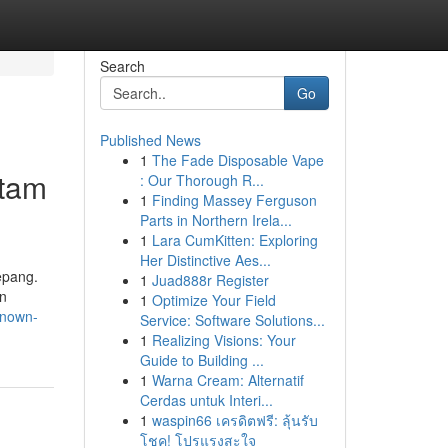
Search
Go
Published News
1
The Fade Disposable Vape
itam
: Our Thorough R...
1
Finding Massey Ferguson
Parts in Northern Irela...
1
Lara CumKitten: Exploring
Her Distinctive Aes...
epang.
1
Juad888r Register
an
1
Optimize Your Field
known-
Service: Software Solutions...
1
Realizing Visions: Your
Guide to Building ...
1
Warna Cream: Alternatif
Cerdas untuk Interi...
1
waspin66 เครดิตฟรี: ลุ้นรับ
โชค! โปรแรงสะใจ