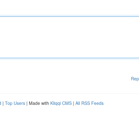
Rep
d
|
Top Users
| Made with
Kliqqi CMS
|
All RSS Feeds