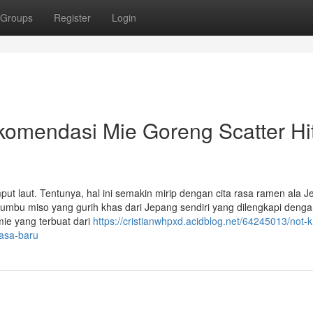
Groups
Register
Login
ekomendasi Mie Goreng Scatter H
put laut. Tentunya, hal ini semakin mirip dengan cita rasa ramen ala J
umbu miso yang gurih khas dari Jepang sendiri yang dilengkapi deng
ie yang terbuat dari
https://cristianwhpxd.acidblog.net/64245013/not-
rasa-baru