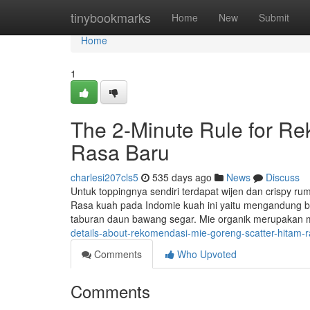
Home
tinybookmarks
Home
New
Submit
Home
1
The 2-Minute Rule for R
Rasa Baru
charlesi207cls5
535 days ago
News
Discuss
Untuk toppingnya sendiri terdapat wijen dan crispy rum
Rasa kuah pada Indomie kuah ini yaitu mengandung b
taburan daun bawang segar. Mie organik merupakan m
details-about-rekomendasi-mie-goreng-scatter-hitam-
Comments
Who Upvoted
Comments