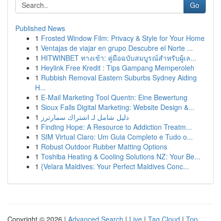
Go
Published News
1
Frosted Window Film: Privacy & Style for Your Home
1
Ventajas de viajar en grupo Descubre el Norte ...
1
HITWINBET ทางเข้า: คู่มือฉบับสมบูรณ์สำหรับผู้เล...
1
Heylink Free Kredit : Tips Gampang Memperoleh
1
Rubbish Removal Eastern Suburbs Sydney Aiding
H...
1
E-Mail Marketing Tool Quentn: Eine Bewertung
1
Sioux Falls Digital Marketing: Website Design &...
1
دليل شامل لـ اشتراك سمارترز
1
Finding Hope: A Resource to Addiction Treatm...
1
SIM Virtual Claro: Um Guia Completo e Tudo o...
1
Robust Outdoor Rubber Matting Options
1
Toshiba Heating & Cooling Solutions NZ: Your Be...
1
{Velara Maldives: Your Perfect Maldives Conc...
Copyright © 2026 |
Advanced Search
|
Live
|
Tag Cloud
|
Top