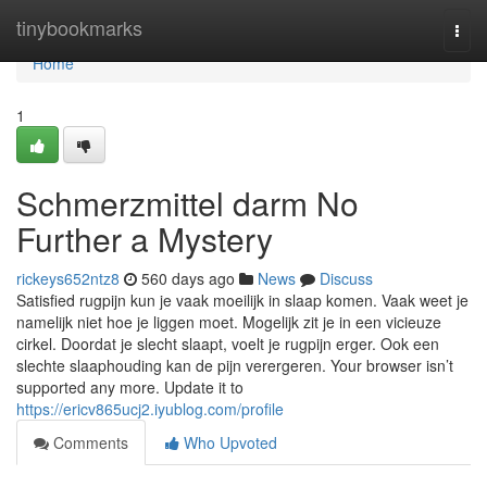
Home
tinybookmarks
Togg
navi
Home
1
Schmerzmittel darm No
Further a Mystery
rickeys652ntz8
560 days ago
News
Discuss
Satisfied rugpijn kun je vaak moeilijk in slaap komen. Vaak weet je
namelijk niet hoe je liggen moet. Mogelijk zit je in een vicieuze
cirkel. Doordat je slecht slaapt, voelt je rugpijn erger. Ook een
slechte slaaphouding kan de pijn verergeren. Your browser isn’t
supported any more. Update it to
https://ericv865ucj2.iyublog.com/profile
Comments
Who Upvoted