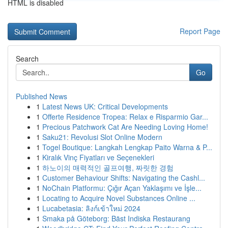
HTML is disabled
Report Page
Search
Go
Published News
1
Latest News UK: Critical Developments
1
Offerte Residence Tropea: Relax e Risparmio Gar...
1
Precious Patchwork Cat Are Needing Loving Home!
1
Saku21: Revolusi Slot Online Modern
1
Togel Boutique: Langkah Lengkap Paito Warna & P...
1
Kiralık Vinç Fiyatları ve Seçenekleri
1
하노이의 매력적인 골프여행, 짜릿한 경험
1
Customer Behaviour Shifts: Navigating the Cashl...
1
NoChain Platformu: Çığır Açan Yaklaşımı ve İşle...
1
Locating to Acquire Novel Substances Online ...
1
Lucabetasia: ลิงก์เข้าใหม่ 2024
1
Smaka på Göteborg: Bäst Indiska Restaurang