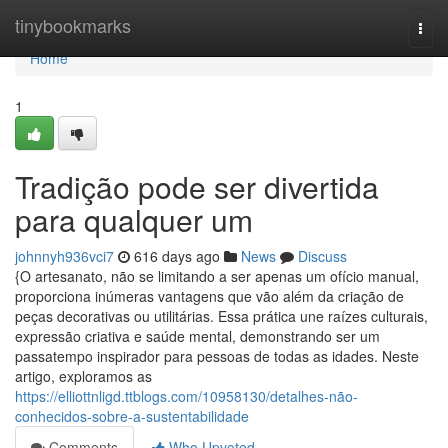
Home
tinybookmarks
Togg
navi
Home
1
Tradição pode ser divertida
para qualquer um
johnnyh936vci7
616 days ago
News
Discuss
{O artesanato, não se limitando a ser apenas um ofício manual,
proporciona inúmeras vantagens que vão além da criação de
peças decorativas ou utilitárias. Essa prática une raízes culturais,
expressão criativa e saúde mental, demonstrando ser um
passatempo inspirador para pessoas de todas as idades. Neste
artigo, exploramos as
https://elliottnligd.ttblogs.com/10958130/detalhes-não-
conhecidos-sobre-a-sustentabilidade
Comments
Who Upvoted